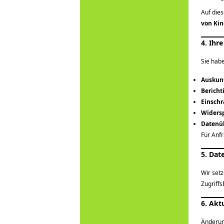
Auf die
von Ki
4. Ihr
Sie habe
Auskun
Berich
Einschr
Widers
Datenü
Für Anfr
5. Dat
Wir set
Zugriff
6. Akt
Änderun