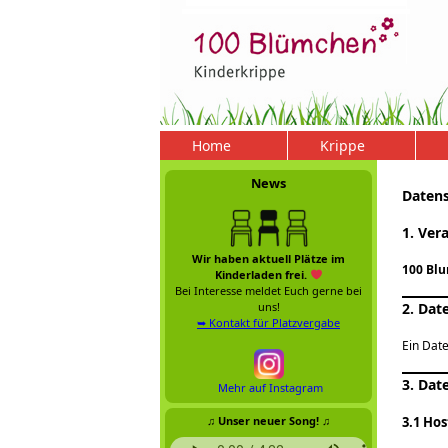
Home
Krippe
News
Daten
1. Ver
Wir haben aktuell Plätze im
100 Blu
Kinderladen frei.
Bei Interesse meldet Euch gerne bei
uns!
2. Dat
➥ Kontakt für Platzvergabe
Ein Date
3. Dat
Mehr auf Instagram
♫ Unser neuer Song! ♫
3.1 Ho