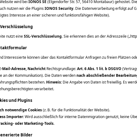
Website wird bei
IONOS SE
(Elgendorfer Str. 57, 56410 Montabaur) gehostet. Di
uch nutzen wir die Plugins
IONOS Security
. Die Datenverarbeitung erfolgt auf G
igtes Interesse an einer sicheren und funktionsfähigen Website).
L-Verschlüsselung
ite nutzt eine
SSL-Verschlüsselung
. Sie erkennen dies an der Adresszeile („http
ntaktformular
nd Interessierte können über das Kontaktformular Anfragen zu freien Plätzen ode
-Mail-Adresse, Nachricht
Rechtsgrundlage:
Art. 6 Abs. 1 lit. b DSGVO
(Vertrag
se an der Kommunikation). Die Daten werden
nach abschließender Bearbeitun
hrungspflichten bestehen.
Hinweis:
Die Angabe von Daten ist freiwillig. Es wer
ehungsberechtigten verarbeitet.
kies und Plugins
ch notwendige Cookies
(z. B. für die Funktionalität der Website).
ess Importer
: Wird ausschließlich für interne Datenmigration genutzt, keine Übe
racking- oder Marketing-Tools
.
generierte Bilder