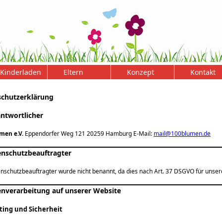
Kinderladen
Eltern
Konzept
Kontakt
schutzerklärung
antwortlicher
men e.V.
Eppendorfer Weg 121 20259 Hamburg E-Mail:
mail@100blumen.de
enschutzbeauftragter
nschutzbeauftragter wurde nicht benannt, da dies nach Art. 37 DSGVO für unseren
enverarbeitung auf unserer Website
sting und Sicherheit