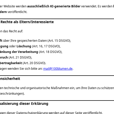
ser Website werden
ausschließlich KI-generierte Bilder
verwendet. Es werden
ndern
veröffentlicht.
e Rechte als Eltern/Interessierte
n das Recht auf:
ft
über Ihre gespeicherten Daten (Art. 15 DSGVO),
tigung
oder
Löschung
(Art. 16, 17 DSGVO),
änkung der Verarbeitung
(Art. 18 DSGVO),
pruch
(Art. 21 DSGVO),
bertragbarkeit
(Art. 20 DSGVO).
agen wenden Sie sich bitte an:
mail@100blumen.de
.
ensicherheit
zen technische und organisatorische Maßnahmen ein, um Ihre Daten zu schützen (
sbeschränkungen).
ualisierung dieser Erklärung
gen dieser Datenschutzerklärung werden auf dieser Seite veröffentlicht.