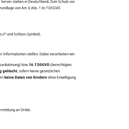
e Server stehen in Deutschland. Zum Schutz vor
rundlage von Art. 6 Abs. 1 lit. f DSGVO
s://“ und Schloss-Symbol).
r Informationen stellen. Dabei verarbeiten wir:
sanbahnung) bzw.
lit. f DSGVO
(berechtigtes
g gelöscht
, sofern keine gesetzlichen
den
keine Daten von Kindern
ohne Einwilligung
rmittlung an Dritte.