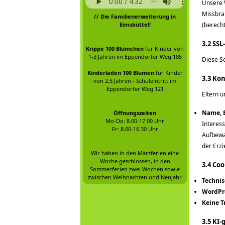
Unsere 
Missbra
// Die Familienerweiterung in
Eimsbüttel!
(berecht
3.2 SS
Krippe 100 Blümchen
für Kinder von
1-3 Jahren im Eppendorfer Weg 185
Diese Se
Kinderladen 100 Blumen
für Kinder
3.3 Ko
von 2,5 Jahren - Schuleintritt im
Eppendorfer Weg 121
Eltern u
Name, E
Öffnungszeiten
Mo-Do: 8.00-17.00 Uhr
Interes
Fr: 8.00-16.30 Uhr
Aufbewa
der Erzi
Wir haben in den Märzferien eine
Woche geschlossen, in den
3.4 Coo
Sommerferien zwei Wochen sowie
zwischen Weihnachten und Neujahr.
Technis
WordPr
Keine T
3.5 KI-