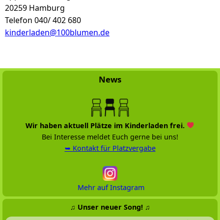
20259 Hamburg
Telefon 040/ 402 680
kinderladen@100blumen.de
News
Wir haben aktuell Plätze im Kinderladen frei.
Bei Interesse meldet Euch gerne bei uns!
➥ Kontakt für Platzvergabe
Mehr auf Instagram
♫ Unser neuer Song! ♫