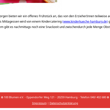
orgen bieten wir ein offenes Frühstück an, das von den ErzieherInnen teilweise
as Mittagessen wird von einem Kindercatering
(www.kinderkueche-hamburg.de)
g
m gibt es nachmittags noch eine Snackzeit und zwischendurch jede Menge Obs
✿ 100 Blumen e.V.・Eppendorfer Weg 121・20259 Hamburg・Telefon 040/ 402 680 ✿
Impressum
|
Datenschutzerklärung