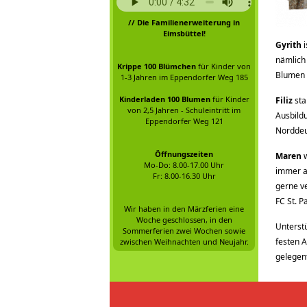
// Die Familienerweiterung in
Eimsbüttel!
Gyrith
i
nämlich 
Krippe 100 Blümchen
für Kinder von
Blumen d
1-3 Jahren im Eppendorfer Weg 185
Kinderladen 100 Blumen
für Kinder
Filiz
sta
von 2,5 Jahren - Schuleintritt im
Ausbildu
Eppendorfer Weg 121
Norddeut
Öffnungszeiten
Maren
w
Mo-Do: 8.00-17.00 Uhr
immer au
Fr: 8.00-16.30 Uhr
gerne ve
FC St. P
Wir haben in den Märzferien eine
Woche geschlossen, in den
Unterstü
Sommerferien zwei Wochen sowie
festen A
zwischen Weihnachten und Neujahr.
gelegent