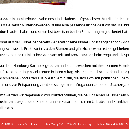
st zwar in unmittelbarer Nähe des Kinderladens aufgewachsen, hat die Einricht
als sie selbst Mutter geworden ist und eine passende Krippe gesucht hat. Da ihr
urchlaufen haben und sie selbst bereits in beiden Einrichtungen gearbeitet hat,
mmt aus der Türkei, hat bereits vier erwachsene Kinder und ist sogar schon Gro
ng kam sie als Praktikantin zu den Blumen und glücklicherweise ist sie geblieben! I
schland und trainiert ihre Achtsamkeit und Konzentration beim Yoga und als Spo
urde in Hamburg-Barmbek geboren und lebt inzwischen mit ihrer kleinen Familie i
f Trab und bringen viel Freude in ihren Alltag. Als echte Stadtratte erkundet si
rschiedene Sportarten aus. Sie ist Feministin, die sich aktiv mit politischen The
auli und zur Entspannung zieht sie sich gern zum Yoga oder auf einen Spaziergang
tzt werden wir regelmäßig von PraktikantInnen, die bei uns einen Teil ihrer Aus
ushilfen (ausgebildete Erzieher:innen) zusammen, die im Urlaubs- und Krankheits
lich aus.
✿ 100 Blumen e.V.・Eppendorfer Weg 121・20259 Hamburg・Telefon 040/ 402 680 ✿