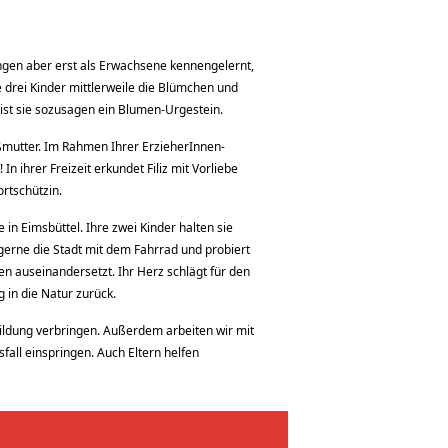
ungen aber erst als Erwachsene kennengelernt,
e drei Kinder mittlerweile die Blümchen und
 ist sie sozusagen ein Blumen-Urgestein.
ßmutter. Im Rahmen Ihrer ErzieherInnen-
n ihrer Freizeit erkundet Filiz mit Vorliebe
rtschützin.
n Eimsbüttel. Ihre zwei Kinder halten sie
e gerne die Stadt mit dem Fahrrad und probiert
men auseinandersetzt. Ihr Herz schlägt für den
 in die Natur zurück.
bildung verbringen. Außerdem arbeiten wir mit
fall einspringen. Auch Eltern helfen