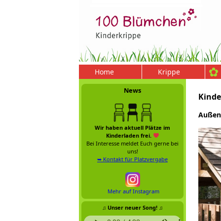
Home
Krippe
News
Kinde
Außen
Wir haben aktuell Plätze im
Kinderladen frei.
Bei Interesse meldet Euch gerne bei
uns!
➥ Kontakt für Platzvergabe
Mehr auf Instagram
♫ Unser neuer Song! ♫