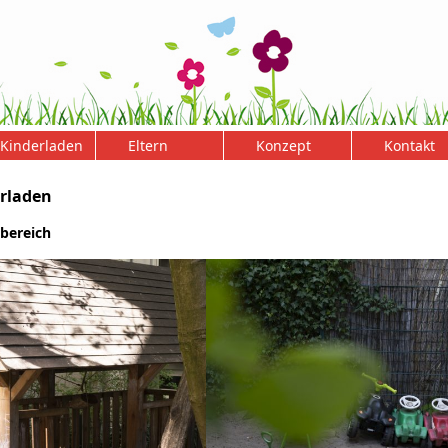
Kinderladen
Eltern
Konzept
Kontakt
rladen
bereich